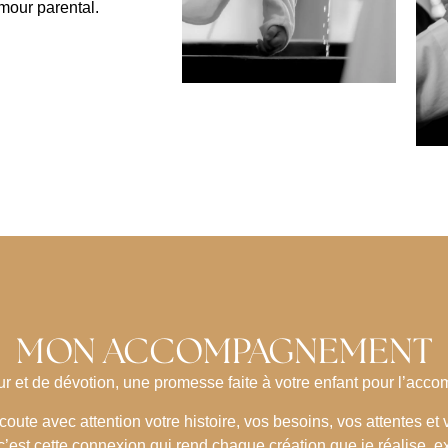
mour parental.
MON ACCOMPAGNEMENT
r et de dévotion, une promesse faite à votre enfant pour l’acco
oute avec attention votre histoire, vos besoins, vos attentes et
t c’est cette connexion qui rend chaque création que je réalise, e