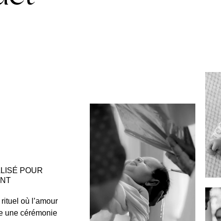
E
LISÉ POUR
ANT
rituel où l’amour
rée une cérémonie