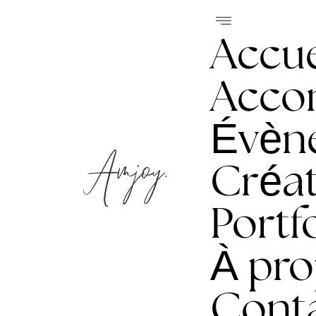
Accue
Acco
Évèn
Créat
Portf
À pr
Cont