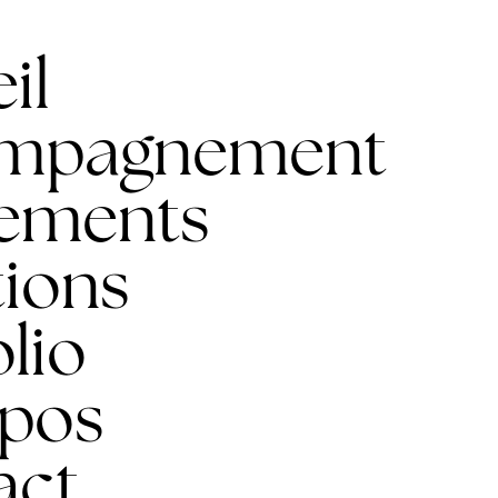
il
mpagnement
ements
ions
olio
opos
act