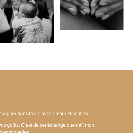
mpagner dans la vie avec amour et soutien.
 vos goûts. C’est de cet échange que naît mon
xceptionnelles.